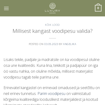
Skip
to
0
content
KÕIK LOOD
Millisest kangast voodipesu valida?
POSTED ON
03.05.2023
BY
ANGELIKA
Lisaks tekile, padjale ja madratsile on ka voodipesul oluline
osa une kvaliteedis. Kuna lina, tekikott ja padjapüür on iga
öö vastu nahka, on oluline mõelda, millisest materjalist
voodipesu tagab teile parima une.
Erinevatel kangastel on erinevad omadused ja seetõttu on
neil erinev tunnetus.
Parim voodipesu
on valmistatud
kõrgeima kvaliteediga looduslikest materjalidest ja kootud