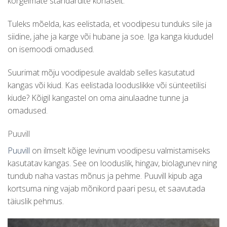
kõrgeimate standardite kohaselt.
Tuleks mõelda, kas eelistada, et voodipesu tunduks sile ja
siidine, jahe ja karge või hubane ja soe. Iga kanga kiududel
on isemoodi omadused.
Suurimat mõju voodipesule avaldab selles kasutatud
kangas või kiud. Kas eelistada looduslikke või sünteetilisi
kiude? Kõigil kangastel on oma ainulaadne tunne ja
omadused.
Puuvill
Puuvill
on ilmselt kõige levinum voodipesu valmistamiseks
kasutatav kangas. See on looduslik, hingav, biolagunev ning
tundub naha vastas mõnus ja pehme. Puuvill kipub aga
kortsuma ning vajab mõnikord paari pesu, et saavutada
täiuslik pehmus.