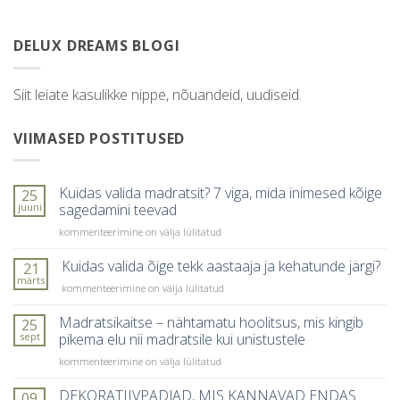
DELUX DREAMS BLOGI
Siit leiate kasulikke nippe, nõuandeid, uudiseid.
VIIMASED POSTITUSED
Kuidas valida madratsit? 7 viga, mida inimesed kõige
25
juuni
sagedamini teevad
Kuidas
kommenteerimine on välja lülitatud
valida
madratsit?
Kuidas valida õige tekk aastaaja ja kehatunde järgi?
21
7
märts
Kuidas
kommenteerimine on välja lülitatud
viga,
valida
mida
õige
Madratsikaitse – nähtamatu hoolitsus, mis kingib
25
inimesed
tekk
sept
pikema elu nii madratsile kui unistustele
kõige
aastaaja
sagedamini
Madratsikaitse
kommenteerimine on välja lülitatud
ja
teevad
–
kehatunde
nähtamatu
DEKORATIIVPADJAD, MIS KANNAVAD ENDAS
järgi?
09