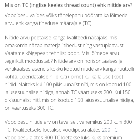
Mis on TC (inglise keeles thread count) ehk niitide arv?
Voodipesu valides võiks tähelepanu pöörata ka lõimede
arvu ehk kanga tiheduse määrajale (TC).
Niitide arvu peetakse kanga kvaliteedi näitajaks, mis
omakorda näitab materjali tihedust ning vastupidavust.
Vaatame kõigepealt tehnilist poolt. Mis lõimede arvu
tegelikult moodustab? Niitide arv on horisontaalses ja
vertikaalses asendis kokku kootud niitide arv kanga ruuttolli
kohta. Loendatakse nii pikuti (lõime) kui ka laiuse (koe)
niidid. Näiteks kui 100 pikisuunalist niiti, mis on kootud 100
laiusesuunalise niidiga, annab TC väärtuseks 200. Kui 150
pikisuunalist niiti, mis on kootud 150 laiusesuunalise niidiga,
on väärtuseks 300 TC.
Voodipesu niitide arv on tavaliselt vahemikus 200 kuni 800
TC. Kvaliteetseks loetakse voodipesu alates
200 TC
.
Voodipesu alates 300 TC loetakse lukslikuks premium