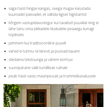
väga hästi hingav kangas, seega mugav kasutada
kuumadel päevadel, et vältida liigset higistamist
kõrgem vastupidavustegur kui tavalisel puuvillal ning ei
lähe tänu oma pikkadele kiududele peaaegu kunagi
topiliseks
pehmem kui traditsiooniline puuvill
värvid ei tuhmu nii kiiresti ja püsivad kauem
siledama tekstuuriga ja vähem kortsuv
suurepärane valik tundlikule nahale
peab hästi vastu masinpesule ja trummelkuivatusele