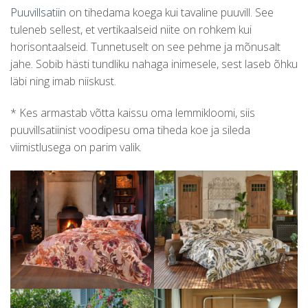
Puuvillsatiin
on tihedama koega kui tavaline puuvill. See
tuleneb sellest, et vertikaalseid niite on rohkem kui
horisontaalseid. Tunnetuselt on see pehme ja mõnusalt
jahe. Sobib hästi tundliku nahaga inimesele, sest laseb õhku
läbi ning imab niiskust.
* Kes armastab võtta kaissu oma lemmikloomi, siis
puuvillsatiinist voodipesu oma tiheda koe ja sileda
viimistlusega on parim valik.