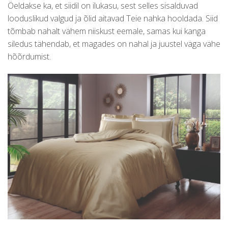
Öeldakse ka, et siidil on ilukasu, sest selles sisalduvad
looduslikud valgud ja õlid aitavad Teie nahka hooldada. Siid
tõmbab nahalt vähem niiskust eemale, samas kui kanga
siledus tähendab, et magades on nahal ja juustel väga vähe
hõõrdumist.