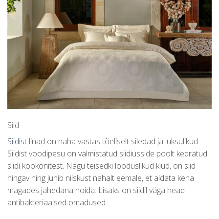
Siid
Siidist
linad on naha vastas tõeliselt siledad ja luksulikud.
Siidist voodipesu on valmistatud siidiusside poolt kedratud
siidi kookonitest. Nagu teisedki looduslikud kiud, on siid
hingav ning juhib niiskust nahalt eemale, et aidata keha
magades jahedana hoida. Lisaks on siidil väga head
antibakteriaalsed omadused