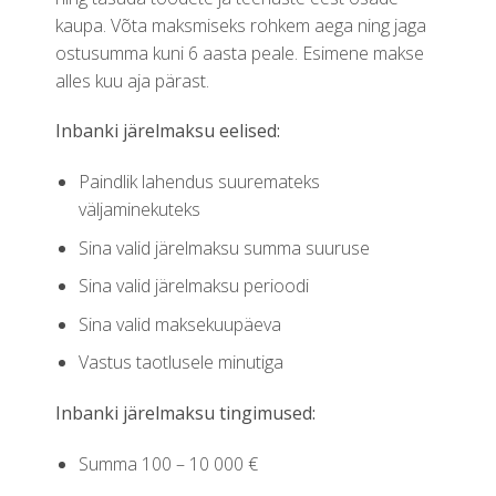
kaupa. Võta maksmiseks rohkem aega ning jaga
ostusumma kuni 6 aasta peale. Esimene makse
alles kuu aja pärast.
Inbanki järelmaksu eelised:
Paindlik lahendus suuremateks
väljaminekuteks
Sina valid järelmaksu summa suuruse
Sina valid järelmaksu perioodi
Sina valid maksekuupäeva
Vastus taotlusele minutiga
Inbanki järelmaksu tingimused:
Summa 100 – 10 000 €