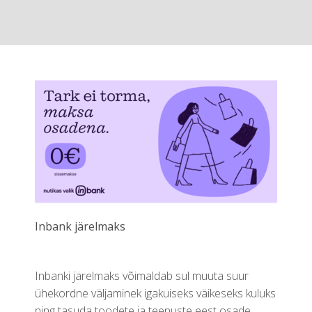
Inbank järelmaks
Inbanki järelmaks võimaldab sul muuta suur
ühekordne väljaminek igakuiseks väikeseks kuluks
ning tasuda toodete ja teenuste eest osade