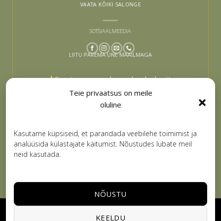
VAATA KÕIKI SALONGE
SOTSIAALMEEDIA
LIITU PAREMA UNE MAAILMAGA
Sinu tee paremaks uneks algab siit –
liitu ja lase end inspireerida
Teie privaatsus on meile
oluline
Email
LIITUN
Kasutame küpsiseid, et parandada veebilehe toimimist ja
analüüsida külastajate käitumist. Nõustudes lubate meil
neid kasutada.
NÕUSTU
Visa
PayPal
Stripe
MasterCard
Cash
KEELDU