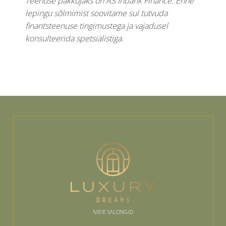
Teenuse pakkujaks on AS Inbank Finance. Enne
lepingu sõlmimist soovitame sul tutvuda
finantsteenuse tingimustega ja vajadusel
konsulteerida spetsialistiga.
MEIE SALONGID