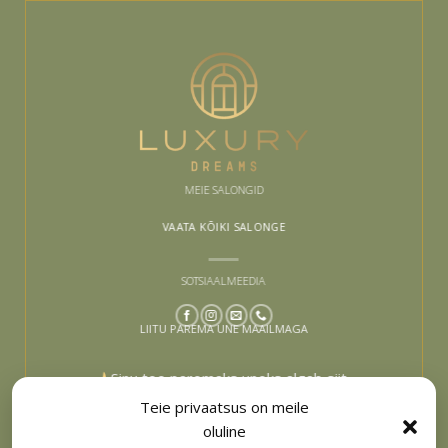
MEIE SALONGID
VAATA KÕIKI SALONGE
SOTSIAALMEEDIA
LIITU PAREMA UNE MAAILMAGA
Sinu tee paremaks uneks algab siit –
liitu ja lase end inspireerida
Teie privaatsus on meile
oluline