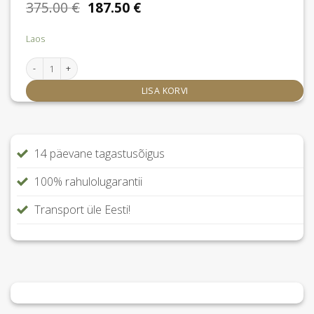
Algne
Praegune
375.00
€
187.50
€
hind
hind
oli:
on:
Laos
375.00 €.
187.50 €.
Philos laud kogus
LISA KORVI
14 päevane tagastusõigus
100% rahulolugarantii
Transport üle Eesti!