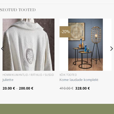
SEOTUD TOOTED
-20%
HOMMIKUMANTLID / RÄTIKUD / SUSSID
KÕIK TOOTED
Juliette
Kome laudade komplekt
:
Hinnavahemik:
Algne
Praegune
20.00
€
–
200.00
€
410.00
€
328.00
€
20.00 €
hind
hind
kuni
oli:
on:
200.00 €
410.00 €.
328.00 €.