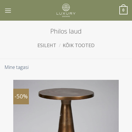
Skip
to
0
content
Philos laud
ESILEHT
/
KÕIK TOOTED
Mine tagasi
-50%