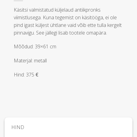
Käsitsi valmistatud küljelaud antiikpronks
viimistlusega. Kuna tegemist on käsitööga, ei ole
pind igast küljest ühtlane vaid võib ette tulla kergelt
pinnavigu. See jällegi lisab tootele omapära.
Mõõdud: 39×61 cm
Materjal: metall
Hind: 375
€
HIND