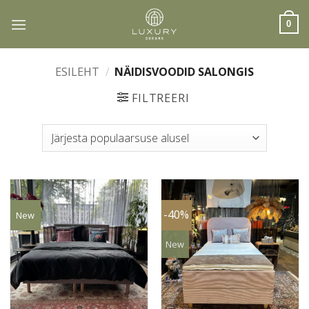
Skip
to
0
content
ESILEHT
/
NÄIDISVOODID SALONGIS
FILTREERI
-40%
New
New