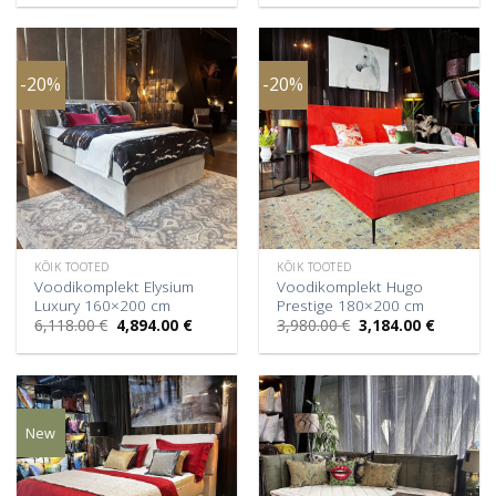
-20%
-20%
KÕIK TOOTED
KÕIK TOOTED
Voodikomplekt Elysium
Voodikomplekt Hugo
Luxury 160×200 cm
Prestige 180×200 cm
Algne
Praegune
Algne
Praegun
6,118.00
€
4,894.00
€
3,980.00
€
3,184.00
€
hind
hind
hind
hind
oli:
on:
oli:
on:
6,118.00 €.
4,894.00 €.
3,980.00 €.
3,184.00 
New