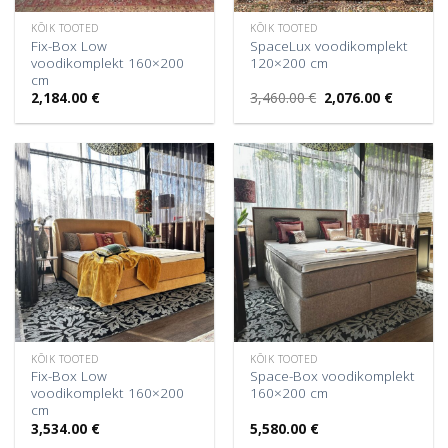
KÕIK TOOTED
KÕIK TOOTED
Fix-Box Low
SpaceLux voodikomplekt
voodikomplekt 160×200
120×200 cm
cm
Algne
Praegun
2,184.00
€
3,460.00
€
2,076.00
€
hind
hind
oli:
on:
3,460.00 €.
2,076.00 
KÕIK TOOTED
KÕIK TOOTED
Fix-Box Low
Space-Box voodikomplekt
voodikomplekt 160×200
160×200 cm
cm
3,534.00
€
5,580.00
€