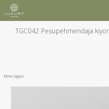
Skip
to
content
TGC042 Pesupehmendaja kiyom
Mine tagasi