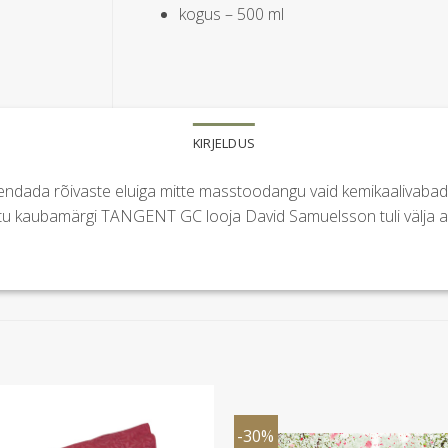
kogus – 500 ml
KIRJELDUS
endada rõivaste eluiga mitte masstoodangu vaid kemikaalivaba
ttu kaubamärgi TANGENT GC looja David Samuelsson tuli välja ai
-30%