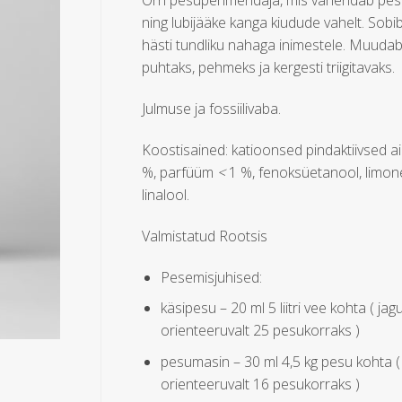
Õrn pesupehmendaja, mis vähendab pes
ning lubijääke kanga kiudude vahelt. Sobi
hästi tundliku nahaga inimestele. Muuda
puhtaks, pehmeks ja kergesti triigitavaks.
Julmuse ja fossiilivaba.
Koostisained: katioonsed pindaktiivsed a
%, parfüüm
<
1 %, fenoksüetanool, limon
linalool.
Valmistatud Rootsis
Pesemisjuhised:
käsipesu – 20 ml 5 liitri vee kohta ( jag
orienteeruvalt 25 pesukorraks )
pesumasin – 30 ml 4,5 kg pesu kohta (
orienteeruvalt 16 pesukorraks )