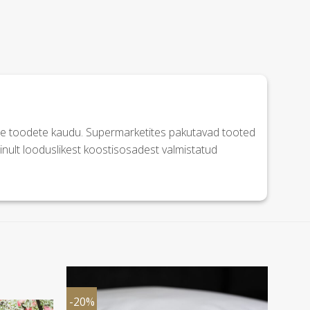
de toodete kaudu. Supermarketites pakutavad tooted
nult looduslikest koostisosadest valmistatud
-20%