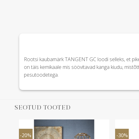
Rootsi kaubamärk TANGENT GC loodi selleks, et pik
on täis kemikaale mis söövitavad kanga kiudu, mistõ
pesutoodetega.
SEOTUD TOOTED
-20%
-30%