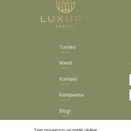
Tooted
Meist
Kontakt
Kampaania
Blogi
Järelmaks
Teie privaatsus on meile oluline