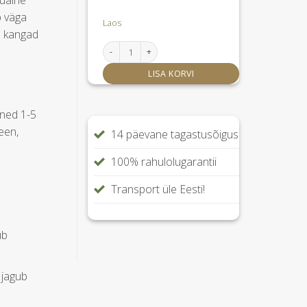
uaine
b väga
Laos
b kangad
TGC042 Pesupehmendaja kiyomi parfüümiga k
LISA KORVI
ined 1-5
een,
14 päevane tagastusõigus
100% rahulolugarantii
Transport üle Eesti!
ub
 jagub