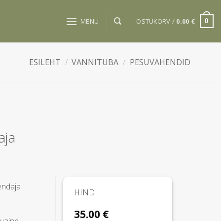
MENU
OSTUKORV /
0.00
€
0
ESILEHT
/
VANNITUBA
/
PESUVAHENDID
aja
endaja
HIND
35.00
€