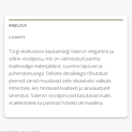
KIRJELDUS
LISAINFO
Türgi eksklusiivse kaubamärgi Valeron elegantne ja
stiilne voodipesu, mis on valmistatud parima
kvaliteediga materjalidest, suurima täpsuse ja
pühendumusega. Stiilsete detailidega rõhutatud
peened värvid muudavad selle ideaalseks valikuks
inimestele, kes hindavad kvaliteeti ja ainulaadseid
lahendusi. Valeron voodipesusid kasutavad lisaks
eraklientidele ka parimad hotellid üle maailma.