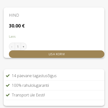
HIND
30.00
€
Laos
Luna White padjapüür 50x60 cm kogus
LISA KORVI
14 päevane tagastusõigus
100% rahulolugarantii
Transport üle Eesti!