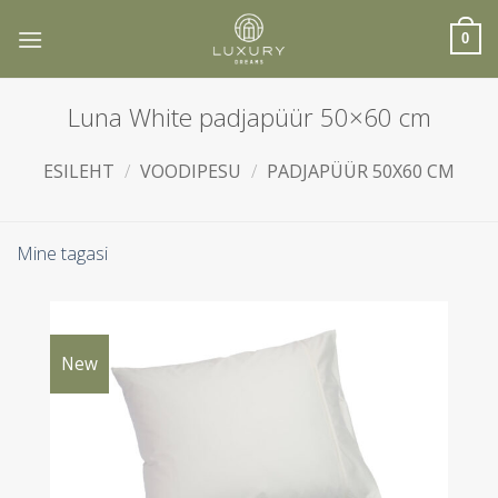
Skip
to
0
content
Luna White padjapüür 50×60 cm
ESILEHT
/
VOODIPESU
/
PADJAPÜÜR 50X60 CM
Mine tagasi
New