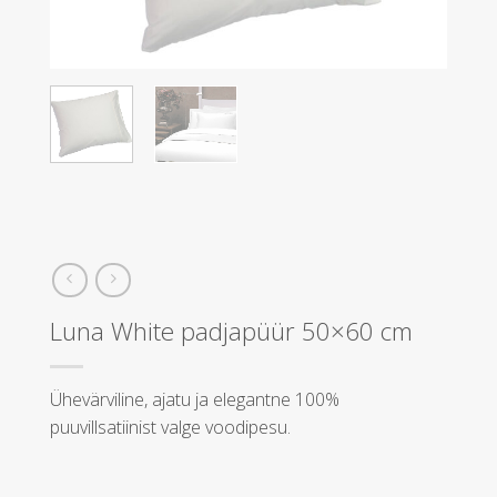
Luna White padjapüür 50×60 cm
Ühevärviline, ajatu ja elegantne 100%
puuvillsatiinist valge voodipesu.