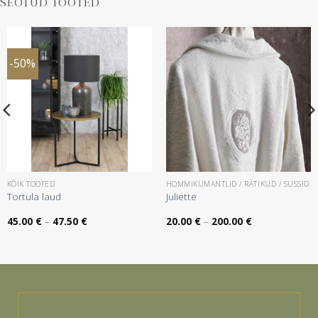
SEOTUD TOOTED
-50%
KÕIK TOOTED
HOMMIKUMANTLID / RÄTIKUD / SUSSID
Tortula laud
Juliette
Hinnavahemik:
Hinnavahemik:
45.00
€
–
47.50
€
20.00
€
–
200.00
€
45.00 €
20.00 €
kuni
kuni
47.50 €
200.00 €