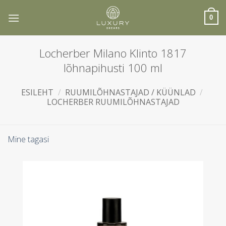
Skip
to
0
content
Locherber Milano Klinto 1817
lõhnapihusti 100 ml
ESILEHT
/
RUUMILÕHNASTAJAD / KÜÜNLAD
/
LOCHERBER RUUMILÕHNASTAJAD
Mine tagasi