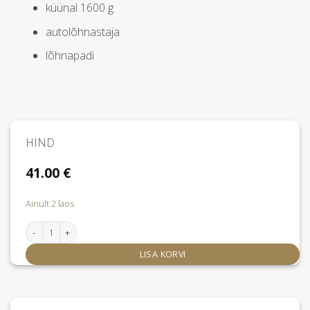
küünal 1600 g
autolõhnastaja
lõhnapadi
HIND
41.00
€
Ainult 2 laos
Locherber Milano Klinto 1817 lõhnapihusti 100 ml kogus
LISA KORVI