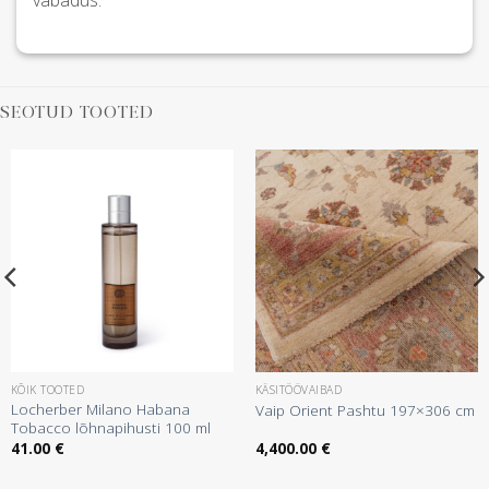
SEOTUD TOOTED
KÕIK TOOTED
KÄSITÖÖVAIBAD
Locherber Milano Habana
Vaip Orient Pashtu 197×306 cm
Tobacco lõhnapihusti 100 ml
41.00
€
4,400.00
€