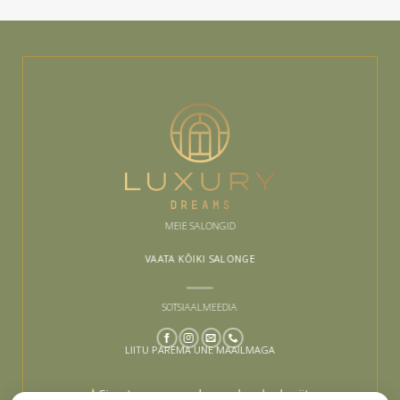
MEIE SALONGID
VAATA KÕIKI SALONGE
SOTSIAALMEEDIA
LIITU PAREMA UNE MAAILMAGA
Sinu tee paremaks uneks algab siit –