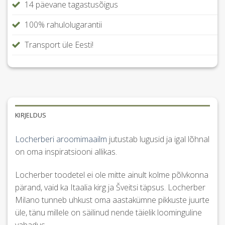
14 päevane tagastusõigus
100% rahulolugarantii
Transport üle Eesti!
KIRJELDUS
Locherberi aroomimaailm
jutustab lugusid ja igal lõhnal
on oma inspiratsiooni allikas.
Locherber toodetel ei ole mitte ainult kolme põlvkonna
pärand, vaid ka Itaalia kirg ja Šveitsi täpsus. Locherber
Milano tunneb uhkust oma aastakümne pikkuste juurte
üle, tänu millele on säilinud nende täielik loominguline
vabadus.