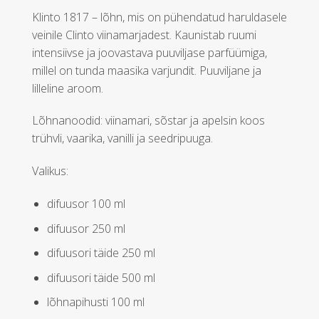
Klinto 1817 – lõhn, mis on pühendatud haruldasele
veinile Clinto viinamarjadest. Kaunistab ruumi
intensiivse ja joovastava puuviljase parfüümiga,
millel on tunda maasika varjundit. Puuviljane ja
lilleline aroom.
Lõhnanoodid: viinamari, sõstar ja apelsin koos
trühvli, vaarika, vanilli ja seedripuuga.
Valikus:
difuusor 100 ml
difuusor 250 ml
difuusori täide 250 ml
difuusori täide 500 ml
lõhnapihusti 100 ml