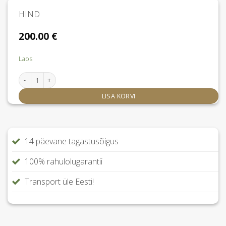
HIND
200.00
€
Laos
La Boheme hommikumantel L/XL kogus
LISA KORVI
14 päevane tagastusõigus
100% rahulolugarantii
Transport üle Eesti!