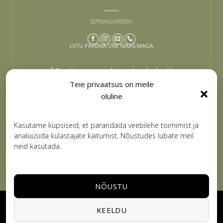
SOTSIAALMEEDIA
LIITU PAREMA UNE MAAILMAGA
Sinu tee paremaks uneks algab siit –
liitu ja lase end inspireerida
Teie privaatsus on meile
oluline
Email
LIITUN
Kasutame küpsiseid, et parandada veebilehe toimimist ja
analüüsida külastajate käitumist. Nõustudes lubate meil
neid kasutada.
NÕUSTU
Visa
PayPal
Stripe
MasterCard
Cash
KEELDU
On