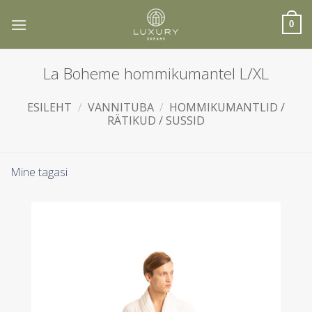
Skip
to
0
content
La Boheme hommikumantel L/XL
ESILEHT
/
VANNITUBA
/
HOMMIKUMANTLID /
RÄTIKUD / SUSSID
Mine tagasi