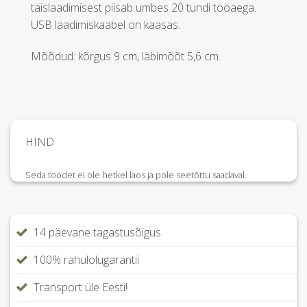
täislaadimisest piisab umbes 20 tundi tööaega.
USB laadimiskaabel on kaasas.
Mõõdud: kõrgus 9 cm, läbimõõt 5,6 cm.
HIND
Seda toodet ei ole hetkel laos ja pole seetõttu saadaval.
14 päevane tagastusõigus
100% rahulolugarantii
Transport üle Eesti!