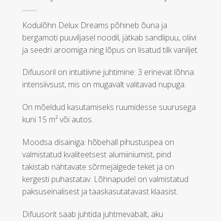
Kodulõhn Delux Dreams põhineb õuna ja
bergamoti puuviljasel noodil, jätkab sandlipuu, oliivi
ja seedri aroomiga ning lõpus on lisatud tilk vaniljet.
Difuusoril on intuitiivne juhtimine: 3 erinevat lõhna
intensiivsust, mis on mugavalt valitavad nupuga.
On mõeldud kasutamiseks ruumidesse suurusega
kuni 15 m² või autos.
Moodsa disainiga: hõbehall pihustuspea on
valmistatud kvaliteetsest alumiiniumist, pind
takistab nähtavate sõrmejälgede teket ja on
kergesti puhastatav. Lõhnapudel on valmistatud
paksuseinalisest ja taaskasutatavast klaasist.
Difuusorit saab juhtida juhtmevabalt, aku