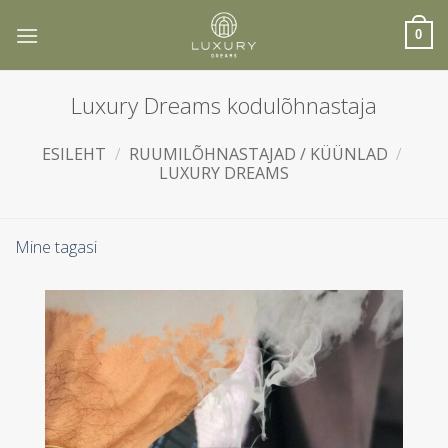
Skip
to
0
content
Luxury Dreams kodulõhnastaja
ESILEHT
/
RUUMILÕHNASTAJAD / KÜÜNLAD
/
LUXURY DREAMS
Mine tagasi