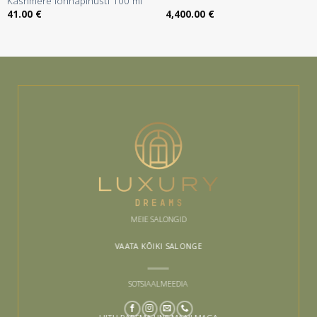
Kashmere lõhnapihusti 100 ml
41.00
€
4,400.00
€
MEIE SALONGID
VAATA KÕIKI SALONGE
SOTSIAALMEEDIA