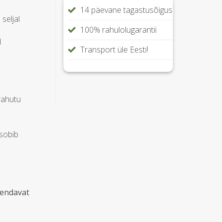
14 päevane tagastusõigus
seljal
100% rahulolugarantii
d
Transport üle Eesti!
b
rahutu
sobib
iendavat