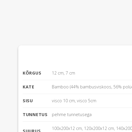
KÕRGUS
12 cm, 7 cm
KATE
Bamboo (44% bambusviskoos, 56% polüe
SISU
visco 10 cm, visco 5cm
TUNNETUS
pehme tunnetusega
100x200x12 cm, 120x200x12 cm, 140x200
SUURUS