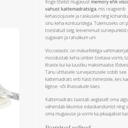
Koge tõelist mugavust
memory
ehk visc
vahust kattemadratsiga
, mis reageerib
kehasoojusele ja raskusele ning kohandu
sinu keha kontuuridega. Tulemuseks on 
toestatud selg, leevenenud survepunktid 
sügavam ja rahulikum uni.
Viscoelastic on mäluefektiga vahtmaterjal
moodustab keha ümber toetava vormi, ta
lihaste kui ka luustiku maksimaalse lõdve
Tänu ühtlasele survejaotusele sobib see
kattemadrats eriti hästi inimestele, kes 
liigese- või lihasvalude käes.
Kattemadrats taastab aeglaselt oma algs
vähendab liikumise edasikandumist ning sä
oma mugavuse ja vormi ka pikaajalisel ka
Peamised eelised