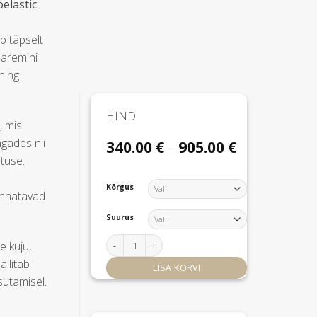
oelastic
b täpselt
paremini
ning
HIND
, mis
gades nii
Hinnavahem
340.00
€
–
905.00
€
340.00 €
stuse.
kuni
905.00 €
Kõrgus
kannatavad
Suurus
Kattemadrats Memory kogus
e kuju,
ilitab
LISA KORVI
sutamisel.