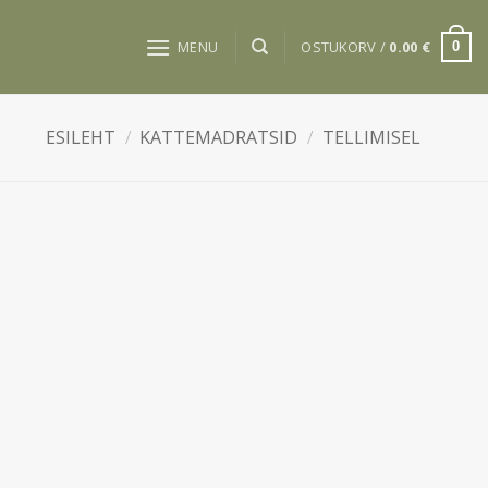
MENU
OSTUKORV /
0.00
€
0
ESILEHT
/
KATTEMADRATSID
/
TELLIMISEL