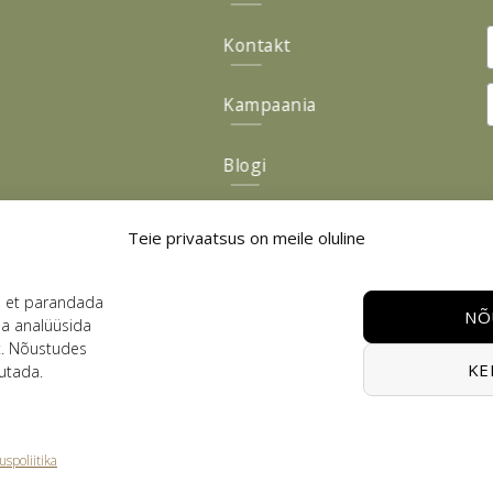
Kontakt
Kampaania
Blogi
Järelmaks
Teie privaatsus on meile oluline
Tagasiside
, et parandada
NÕ
ja analüüsida
t. Nõustudes
KE
utada.
Visa
PayPal
Stripe
MasterCard
Cash
On
uspoliitika
PRIVAATSUSPOLIITIKA
KASUTUSTINGIMUSED
KÜPSISTE POLIITIKA
Delivery