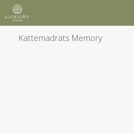
Skip
to
content
Kattemadrats Memory