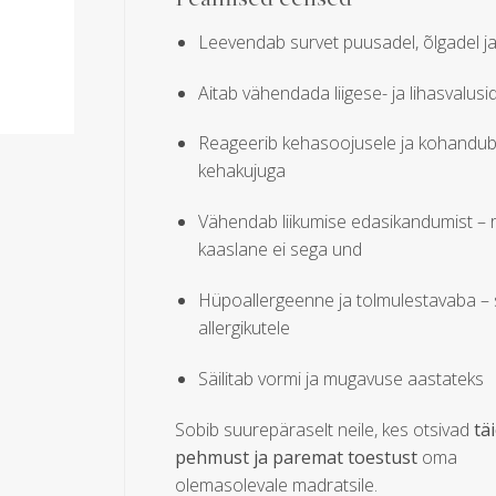
Leevendab survet puusadel, õlgadel ja 
Aitab vähendada liigese- ja lihasvalusi
Reageerib kehasoojusele ja kohandu
kehakujuga
Vähendab liikumise edasikandumist – 
kaaslane ei sega und
Hüpoallergeenne ja tolmulestavaba – 
allergikutele
Säilitab vormi ja mugavuse aastateks
Sobib suurepäraselt neile, kes otsivad
tä
pehmust ja paremat toestust
oma
olemasolevale madratsile.