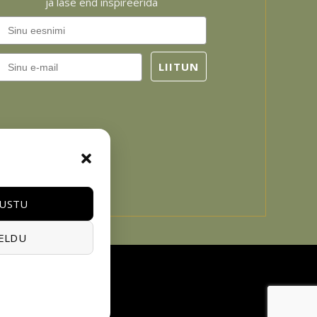
ja lase end inspireerida
Email
LIITUN
USTU
ELDU