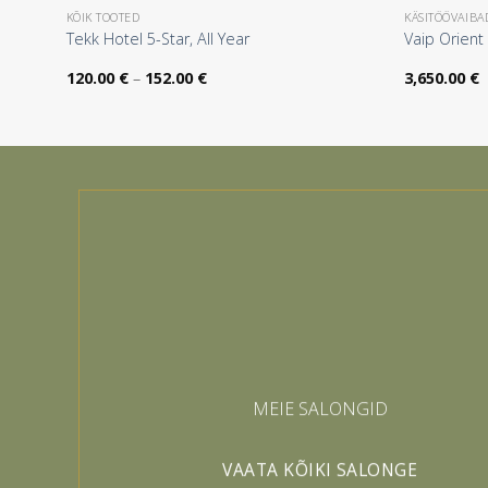
KÕIK TOOTED
KÄSITÖÖVAIBA
09 cm
Tekk Hotel 5-Star, All Year
Vaip Orien
Hinnavahemik:
120.00
€
–
152.00
€
3,650.00
€
120.00 €
kuni
152.00 €
MEIE SALONGID
VAATA KÕIKI SALONGE