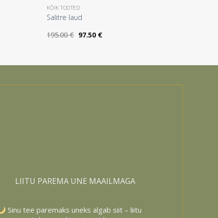
KÕIK TOOTED
Salitre laud
k:
Algne
Praegune
195.00
€
97.50
€
hind
hind
oli:
on:
195.00 €.
97.50 €.
LIITU PAREMA UNE MAAILMAGA
Sinu tee paremaks uneks algab siit – liitu