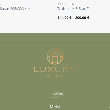
D
KÕIK TOOTED
t Kutan 206×320 cm
Tekk Hotel 5-Star, Duo
Hinnavahemi
144.00
€
–
200.00
€
144.00 €
kuni
200.00 €
Tooted
Meist