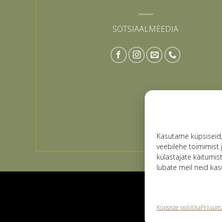
SOTSIAALMEEDIA
Kasutame küpsiseid
veebilehe toimimist 
külastajate käitumis
lubate meil neid kas
Küpsiste poliitika
Privaats