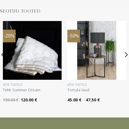
SEOTUD TOOTED
-20%
-50%
KÕIK TOOTED
KÕIK TOOTED
Tekk Summer Dream
Tortula laud
Algne
Praegune
Hinnavahemik:
150.00
€
120.00
€
45.00
€
–
47.50
€
hind
hind
45.00 €
oli:
on:
kuni
150.00 €.
120.00 €.
47.50 €