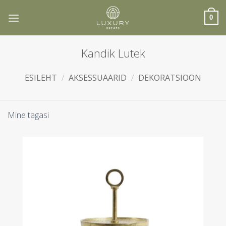
Skip
to
0
content
Kandik Lutek
ESILEHT
/
AKSESSUAARID
/
DEKORATSIOON
Mine tagasi