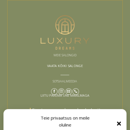
MEIE SALONGID
VAATA KÕIKI SALONGE
SOTSIAALMEEDIA
LIITU PAREMA UNE MAAILMAGA
Sinu tee paremaks uneks algab siit –
liitu ja lase end inspireerida
Teie privaatsus on meile
oluline