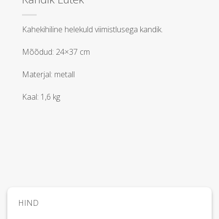
Kahekihiline helekuld viimistlusega kandik.
Mõõdud: 24×37 cm
Materjal: metall
Kaal: 1,6 kg
HIND