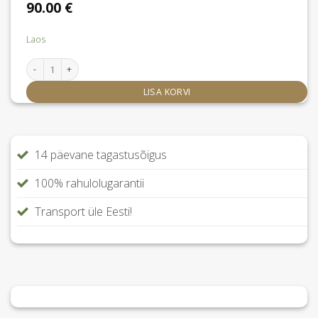
90.00
€
Laos
Kandik Lutek kogus
LISA KORVI
14 päevane tagastusõigus
100% rahulolugarantii
Transport üle Eesti!