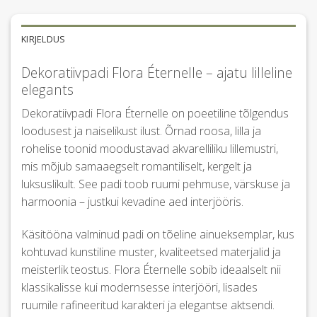
KIRJELDUS
Dekoratiivpadi Flora Éternelle – ajatu lilleline
elegants
Dekoratiivpadi Flora Éternelle on poeetiline tõlgendus
loodusest ja naiselikust ilust. Õrnad roosa, lilla ja
rohelise toonid moodustavad akvarelliliku lillemustri,
mis mõjub samaaegselt romantiliselt, kergelt ja
luksuslikult. See padi toob ruumi pehmuse, värskuse ja
harmoonia – justkui kevadine aed interjööris.
Käsitööna valminud padi on tõeline ainueksemplar, kus
kohtuvad kunstiline muster, kvaliteetsed materjalid ja
meisterlik teostus. Flora Éternelle sobib ideaalselt nii
klassikalisse kui modernsesse interjööri, lisades
ruumile rafineeritud karakteri ja elegantse aktsendi.