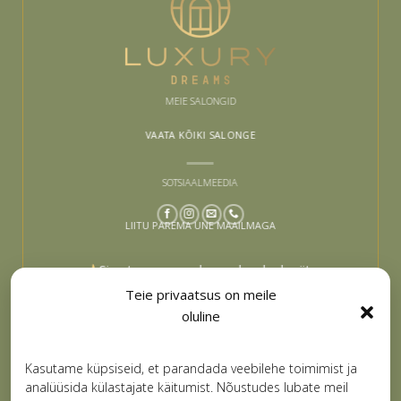
MEIE SALONGID
VAATA KÕIKI SALONGE
SOTSIAALMEEDIA
LIITU PAREMA UNE MAAILMAGA
Sinu tee paremaks uneks algab siit –
liitu ja lase end inspireerida
Teie privaatsus on meile
oluline
Email
LIITUN
Kasutame küpsiseid, et parandada veebilehe toimimist ja
analüüsida külastajate käitumist. Nõustudes lubate meil