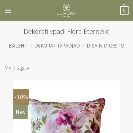
Skip
to
0
content
Dekoratiivpadi Flora Éternelle
ESILEHT
/
DEKORATIIVPADJAD
/
DISAIN DIGESTO
Mine tagasi
-10%
New