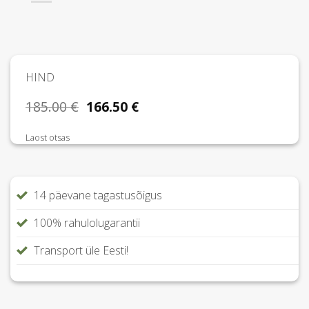
HIND
Algne
Praegune
185.00
€
166.50
€
hind
hind
oli:
on:
Laost otsas
185.00 €.
166.50 €.
14 päevane tagastusõigus
100% rahulolugarantii
Transport üle Eesti!