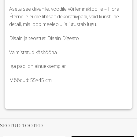
Aseta see diivanile, voodile või lemmiktoolile – Flora
Éternelle ei ole lihtsalt dekoratiivpadi, vaid kunstiline
detail, mis loob meeleolu ja jutustab lugu.
Disain ja teostus: Disain Digesto
Valmistatud käsitööna
Iga padi on ainueksemplar
Mõõdud: 55×45 cm
SEOTUD TOOTED