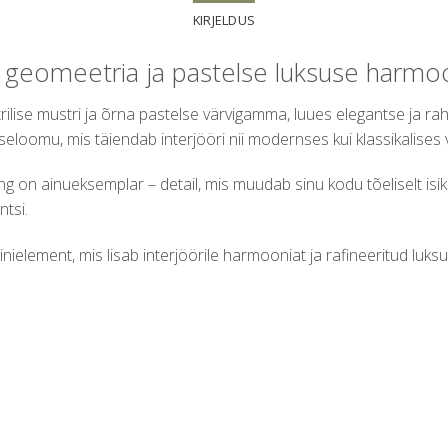
KIRJELDUS
 geomeetria ja pastelse luksuse harmo
ise mustri ja õrna pastelse värvigamma, luues elegantse ja rah
seloomu, mis täiendab interjööri nii modernses kui klassikalises
g on ainueksemplar – detail, mis muudab sinu kodu tõeliselt isiku
ntsi.
inielement, mis lisab interjöörile harmooniat ja rafineeritud luksu