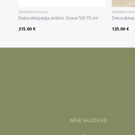
DEKORATIIVPADJAD
DEKORATIIVPA
Dekoratiivpadja ümbris Grace 50×70 cm
Dekoratiiv
215.00
€
125.00
€
MEIE SALONGID