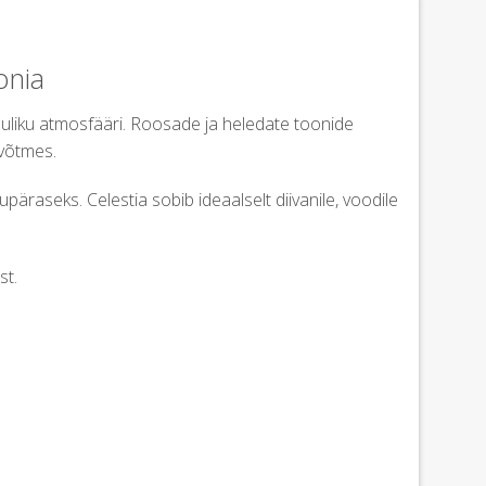
onia
uliku atmosfääri. Roosade ja heledate toonide
 võtmes.
päraseks. Celestia sobib ideaalselt diivanile, voodile
st.