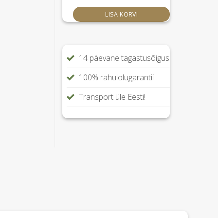
LISA KORVI
14 päevane tagastusõigus
100% rahulolugarantii
Transport üle Eesti!