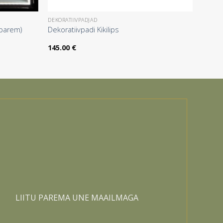
DEKORATIIVPADJAD
(parem)
Dekoratiivpadi Kikilips
145.00
€
LIITU PAREMA UNE MAAILMAGA