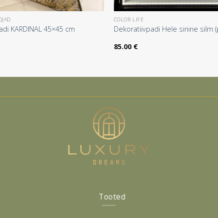
DJAD
COLOR LIFE
padi KARDINAL 45×45 cm
Dekoratiivpadi Hele sinine silm 
85.00
€
Tooted