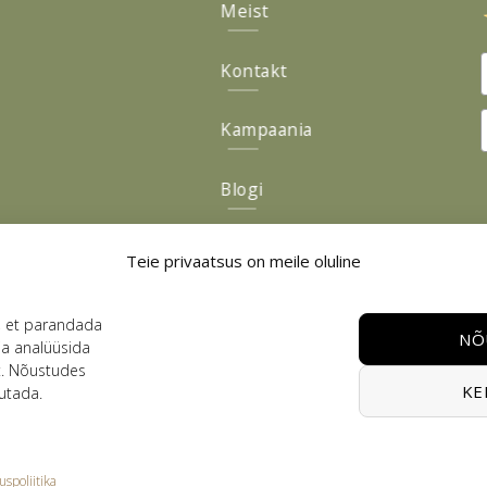
Meist
Kontakt
Kampaania
Blogi
Järelmaks
Teie privaatsus on meile oluline
Tagasiside
, et parandada
NÕ
ja analüüsida
t. Nõustudes
KE
utada.
Visa
PayPal
Stripe
MasterCard
Cash
On
uspoliitika
PRIVAATSUSPOLIITIKA
KASUTUSTINGIMUSED
KÜPSISTE POLIITIKA