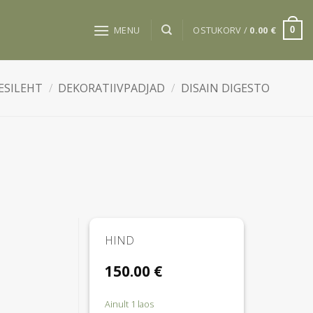
MENU
OSTUKORV /
0.00
€
0
ESILEHT
/
DEKORATIIVPADJAD
/
DISAIN DIGESTO
HIND
150.00
€
Ainult 1 laos