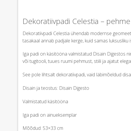
Dekoratiivpadi Celestia – pehme
Dekoratiivpadi Celestia ühendab modernse geomeetril
tasakaal annab padjale kerge, kuid samas luksusliku i
Iga padi on käsitööna valmistatud Disain Digestos nin
või tugitooli, tuues ruumi pehmust, stiili ja ajatut elega
See pole lihtsalt dekoratiivpadi, vaid läbimõeldud disa
Disain ja teostus: Disain Digesto
Valmistatud käsitööna
Iga padi on ainueksemplar
Mõõdud: 53×33 cm