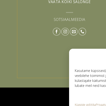
VAATA KÕIKI SALONGE
SOTSIAALMEEDIA
Kasutame küpsiseid
veebilehe toimimist 
külastajate käitumis
lubate meil neid kas
Küpsiste poliitika
Privaats