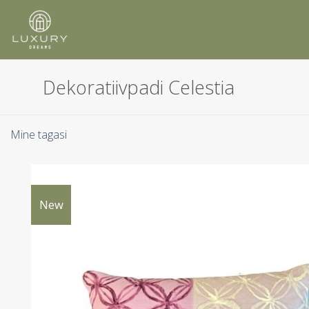
Skip
to
content
Dekoratiivpadi Celestia
Mine tagasi
New