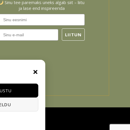
Sinu tee paremaks uneks algab siit – liitu
ja lase end inspireerida
Email
LIITUN
USTU
ELDU