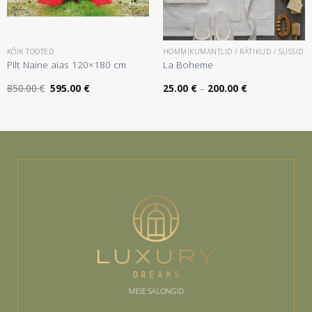
KÕIK TOOTED
HOMMIKUMANTLID / RÄTIKUD / SUSSID
Pilt Naine aias 120×180 cm
La Boheme
:
Algne
Praegune
Hinnavahemik:
850.00
€
595.00
€
25.00
€
–
200.00
€
hind
hind
25.00 €
oli:
on:
kuni
850.00 €.
595.00 €.
200.00 €
MEIE SALONGID