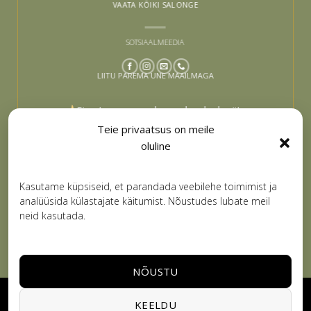
VAATA KÕIKI SALONGE
SOTSIAALMEEDIA
LIITU PAREMA UNE MAAILMAGA
Sinu tee paremaks uneks algab siit –
liitu ja lase end inspireerida
Teie privaatsus on meile
oluline
Email
LIITUN
Kasutame küpsiseid, et parandada veebilehe toimimist ja
analüüsida külastajate käitumist. Nõustudes lubate meil
neid kasutada.
NÕUSTU
Visa
PayPal
Stripe
MasterCard
Cash
KEELDU