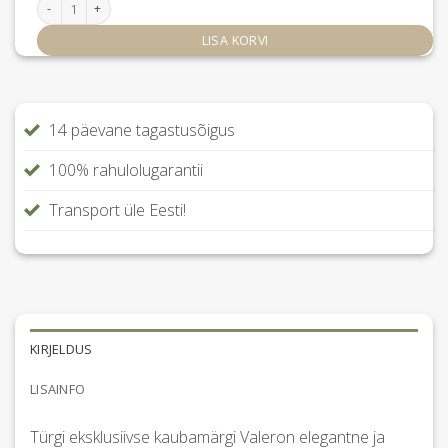
Voodipesu Crocodile Black kogus
LISA KORVI
14 päevane tagastusõigus
100% rahulolugarantii
Transport üle Eesti!
KIRJELDUS
LISAINFO
Türgi eksklusiivse kaubamärgi Valeron elegantne ja