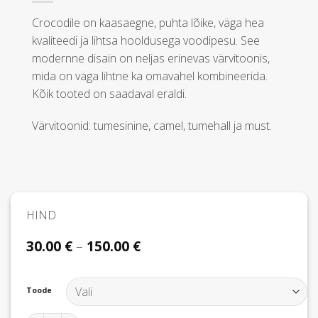
Crocodile on kaasaegne, puhta lõike, väga hea
kvaliteedi ja lihtsa hooldusega voodipesu. See
modernne disain on neljas erinevas värvitoonis,
mida on väga lihtne ka omavahel kombineerida.
Kõik tooted on saadaval eraldi.
Värvitoonid: tumesinine, camel, tumehall ja must.
HIND
Hinnavahemik:
30.00
€
–
150.00
€
30.00 €
kuni
150.00 €
Toode