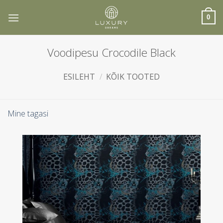
Skip
to
0
content
Voodipesu Crocodile Black
ESILEHT
/
KÕIK TOOTED
Mine tagasi