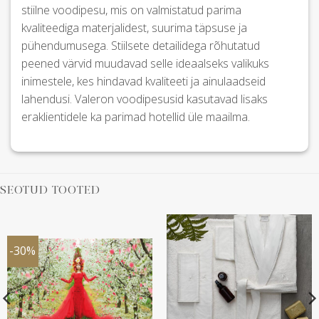
stiilne voodipesu, mis on valmistatud parima
kvaliteediga materjalidest, suurima täpsuse ja
pühendumusega. Stiilsete detailidega rõhutatud
peened värvid muudavad selle ideaalseks valikuks
inimestele, kes hindavad kvaliteeti ja ainulaadseid
lahendusi. Valeron voodipesusid kasutavad lisaks
eraklientidele ka parimad hotellid üle maailma.
SEOTUD TOOTED
-30%