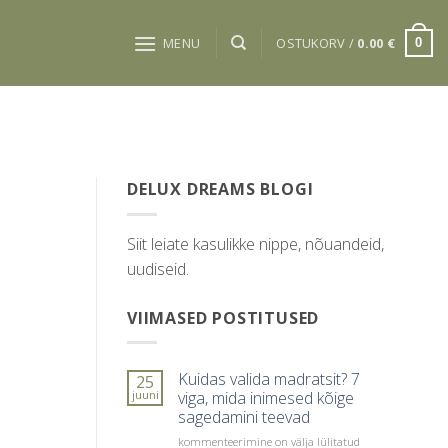
MENU
OSTUKORV /
0.00
€
0
DELUX DREAMS BLOGI
Siit leiate kasulikke nippe, nõuandeid,
uudiseid.
VIIMASED POSTITUSED
Kuidas valida madratsit? 7
25
juuni
viga, mida inimesed kõige
sagedamini teevad
Kuidas
kommenteerimine on välja lülitatud