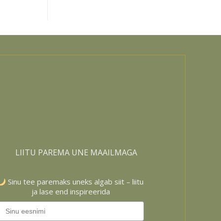
Siid
disainiloojatega
ja
Tencel
–
Parimad
valikud
uneks,
nahale
ja
keskkonnale
LIITU PAREMA UNE MAAILMAGA
Sinu tee paremaks uneks algab siit – liitu
ja lase end inspireerida