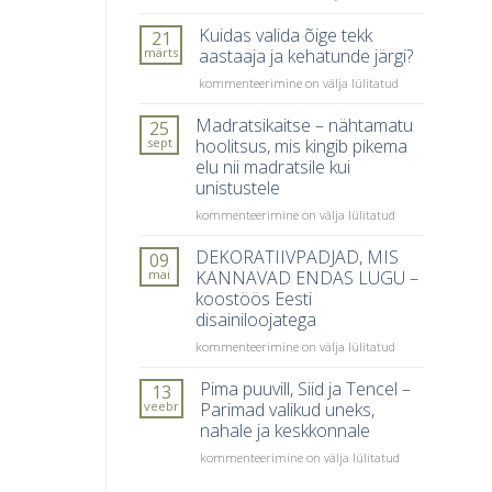
valida
madratsit?
Kuidas valida õige tekk
21
7
märts
aastaaja ja kehatunde järgi?
viga,
Kuidas
kommenteerimine on välja lülitatud
mida
valida
inimesed
õige
Madratsikaitse – nähtamatu
kõige
25
tekk
sagedamini
sept
hoolitsus, mis kingib pikema
aastaaja
teevad
elu nii madratsile kui
ja
unistustele
kehatunde
järgi?
Madratsikaitse
kommenteerimine on välja lülitatud
–
nähtamatu
DEKORATIIVPADJAD, MIS
09
hoolitsus,
mai
KANNAVAD ENDAS LUGU –
mis
koostöös Eesti
kingib
disainiloojatega
pikema
elu
DEKORATIIVPADJAD,
kommenteerimine on välja lülitatud
nii
MIS
madratsile
KANNAVAD
Pima puuvill, Siid ja Tencel –
13
kui
ENDAS
veebr
Parimad valikud uneks,
unistustele
LUGU
nahale ja keskkonnale
–
Pima
koostöös
kommenteerimine on välja lülitatud
puuvill,
Eesti