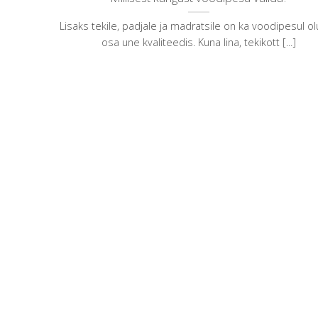
Lisaks tekile, padjale ja madratsile on ka voodipesul ol
osa une kvaliteedis. Kuna lina, tekikott [...]