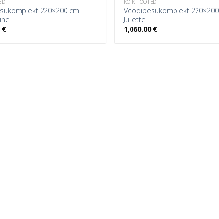
ED
KÕIK TOOTED
sukomplekt 220×200 cm
Voodipesukomplekt 220×200
ine
Juliette
0
€
1,060.00
€