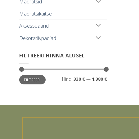
Madratsid
Madratsikaitse
Aksessuaarid
Dekoratiivpadjad
FILTREERI HINNA ALUSEL
Minimaalne
Maksimaalne
Hind:
330 €
—
1,380 €
FILTREERI
hind
hind