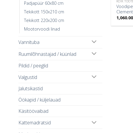
KÕIK TOOT
Padjapüür 60x80 cm
Voodipe
Tekikott 150x210 cm
Clement
1,060.0
Tekikott 220x200 cm
Mootorvoodi linad
Vannituba
Ruumilõhnastajad / küünlad
Pildid / peeglid
Valgustid
Jalutsikastid
Öökapid / küljelauad
Käsitöövaibad
Kattemadratsid