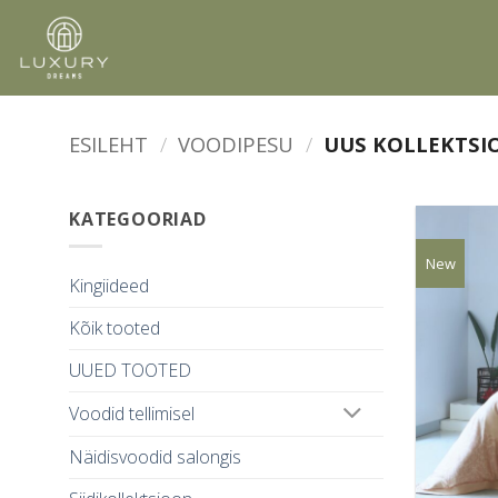
Skip
to
content
ESILEHT
/
VOODIPESU
/
UUS KOLLEKTSI
KATEGOORIAD
New
Kingiideed
Kõik tooted
UUED TOOTED
Voodid tellimisel
Näidisvoodid salongis