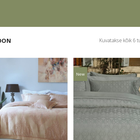
OON
Kuvatakse kõik 6 t
New