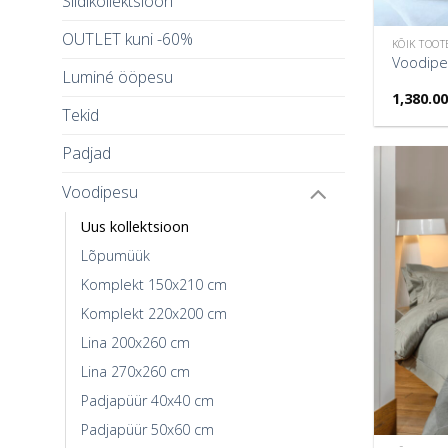
Siidikollektsioon
OUTLET kuni -60%
KÕIK TOOT
Voodipe
Luminé ööpesu
1,380.0
Tekid
Padjad
Voodipesu
Uus kollektsioon
Lõpumüük
Komplekt 150x210 cm
Komplekt 220x200 cm
Lina 200x260 cm
Lina 270x260 cm
Padjapüür 40x40 cm
Padjapüür 50x60 cm