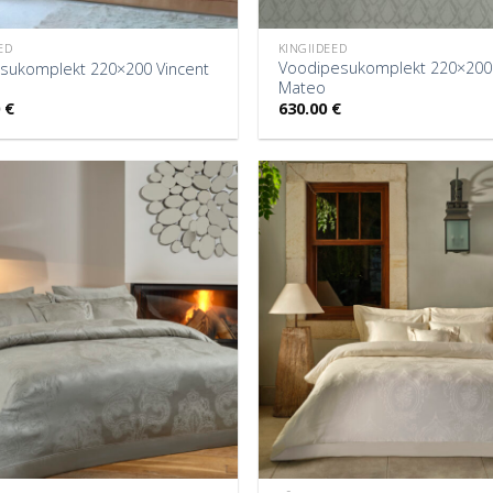
ED
KINGIIDEED
Voodipesukomplekt 220×200
sukomplekt 220×200 Vincent
Mateo
0
€
630.00
€