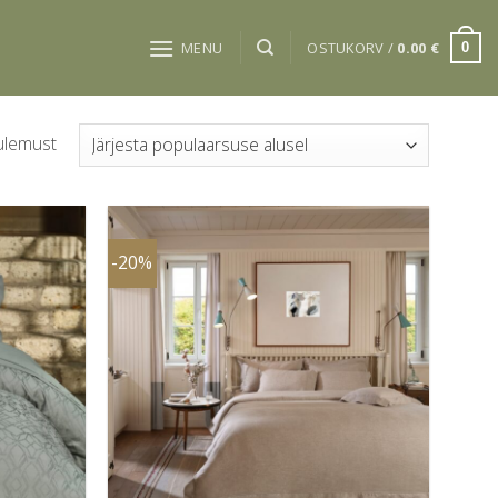
MENU
OSTUKORV /
0.00
€
0
Sorteeritud
ulemust
populaarsuse
järgi
-20%