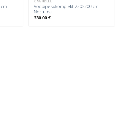
KINGIIDEED
 cm
Voodipesukomplekt 220×200 cm
Nocturnal
330.00
€